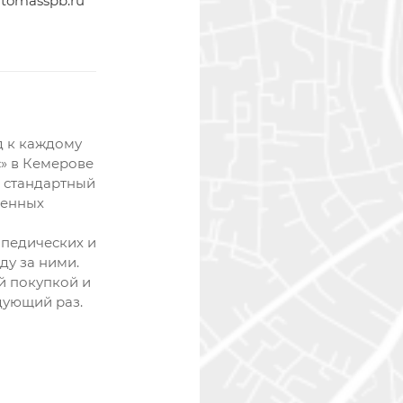
tomasspb.ru
д к каждому
» в Кемерове
и стандартный
менных
педических и
ду за ними.
й покупкой и
дующий раз.