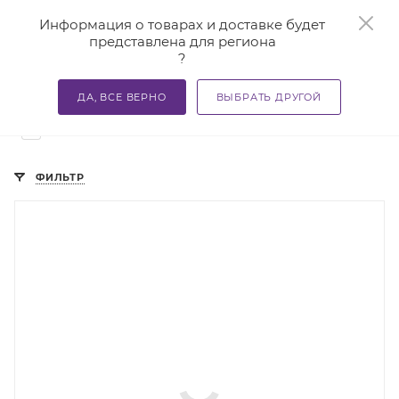
0
Информация о товарах и доставке будет
представлена для региона
?
—
—
—
Главная
Каталог
Разное
Скандинавские палки
ДА, ВСЕ ВЕРНО
ВЫБРАТЬ ДРУГОЙ
Скандинавские палки в Оренбурге
3
ФИЛЬТР