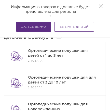
0
Информация о товарах и доставке будет
представлена для региона
?
—
—
—
Главная
Каталог
Подушки ортопедические
Подуш
ДА, ВСЕ ВЕРНО
ВЫБРАТЬ ДРУГОЙ
Подушки ортопедические под голову
7
детские в Оренбурге
Ортопедические подушки для
детей от 1 до 3 лет
2 ТОВАРА
Ортопедические подушки для для
детей от 3 до 10 лет
3 ТОВАРА
Ортопедические подушки для
новорожденных