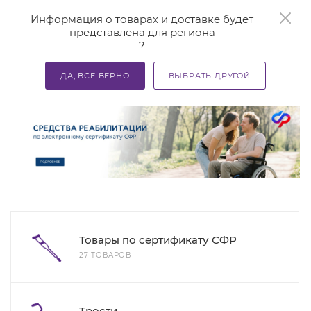
0
Информация о товарах и доставке будет
представлена для региона
?
—
—
—
Главная
Каталог
Средства реабилитации
Поручн
ДА, ВСЕ ВЕРНО
ВЫБРАТЬ ДРУГОЙ
1
Поручни в Оренбурге
Товары по сертификату СФР
27 ТОВАРОВ
Трости