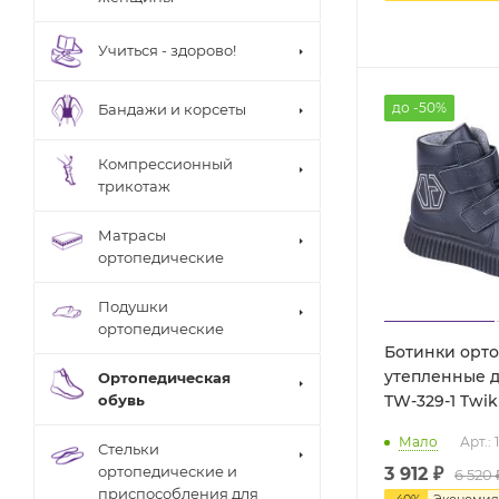
Учиться - здорово!
до -50%
Бандажи и корсеты
Компрессионный
трикотаж
Матрасы
ортопедические
Подушки
ортопедические
Ботинки орт
утепленные 
Ортопедическая
TW-329-1 Twi
обувь
Мало
Арт.:
Стельки
ортопедические и
3 912 ₽
6 520 
приспособления для
-
40
%
Экономи