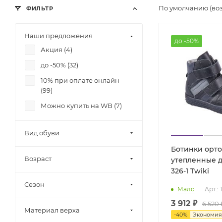
По умолчанию (во
ФИЛЬТР
Наши предложения
до -50%
Акция (
4
)
до -50% (
32
)
10% при оплате онлайн
(
99
)
Можно купить на WB (
7
)
Вид обуви
Ботинки орт
Возраст
утепленные д
326-1 Twiki
Сезон
Мало
Арт.:
3 912 ₽
6 520 
Материал верха
-
40
%
Экономи