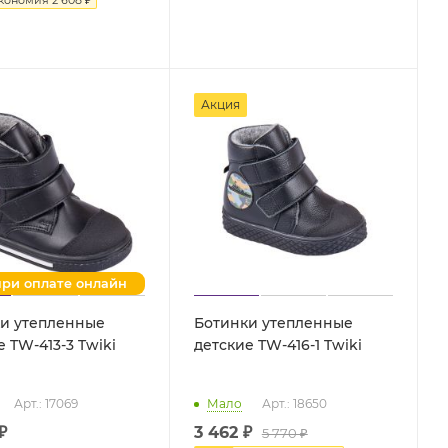
Акция
при оплате онлайн
и утепленные
Ботинки утепленные
детские TW-413-3 Twiki
детские TW-416-1 Twiki
Арт.: 17069
Мало
Арт.: 18650
₽
3 462 ₽
5 770 ₽