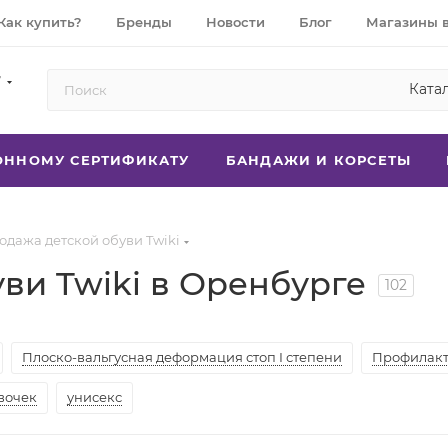
Как купить?
Бренды
Новости
Блог
Магазины 
7
Ката
РОННОМУ СЕРТИФИКАТУ
БАНДАЖИ И КОРСЕТЫ
одажа детской обуви Twiki
ви Twiki в Оренбурге
102
Плоско-вальгусная деформация стоп I степени
Профилакти
вочек
унисекс