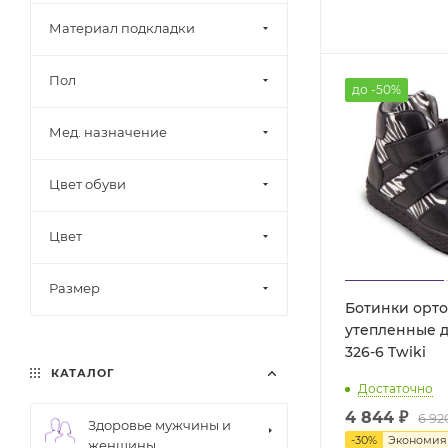
Материал подкладки
Пол
до -50%
Мед. назначение
Цвет обуви
Цвет
Размер
Ботинки орт
утепленные д
326-6 Twiki
КАТАЛОГ
Достаточно
4 844 ₽
6 92
Здоровье мужчины и
-
30
%
Экономи
женщины