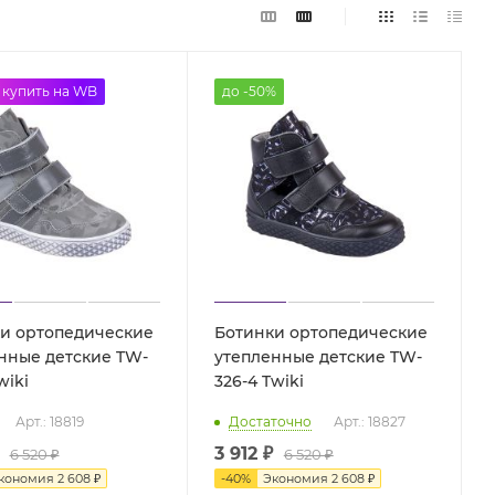
%
купить на WB
до -50%
и ортопедические
Ботинки ортопедические
нные детские TW-
утепленные детские TW-
-3 Twiki
326-4 Twiki
Арт.: 18819
Достаточно
Арт.: 18827
3 912 ₽
6 520 ₽
6 520 ₽
кономия
2 608 ₽
-
40
%
Экономия
2 608 ₽