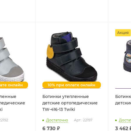
Акция
лате онлайн
10% при оплате онлайн
пленные
Ботинки утепленные
Ботинк
опедические
детские ортопедические
wiki
TW-416-13 Twiki
22192
Достаточно
Арт.: 22197
Доста
6 730 ₽
3 462 