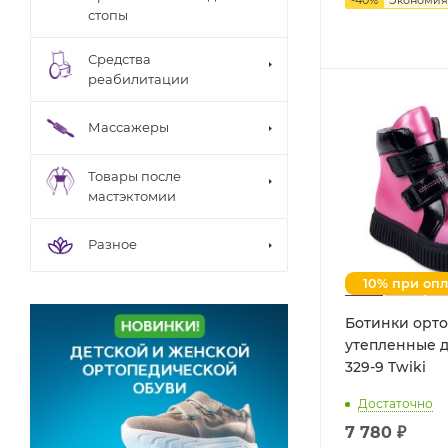
стопы
Средства
реабилитации
Массажеры
Товары после
мастэктомии
Разное
10% при оп
Ботинки орт
утепленные д
329-9 Twiki
Достаточно
7 780 ₽