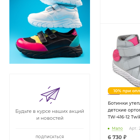
10% при оп
Ботинки уте
детские орт
Будьте в курсе наших акций
TW-416-12 T
и новостей
Мало
Арт.: 
6 730 ₽
ПОДПИСАТЬСЯ