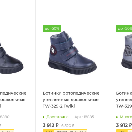
до -50%
до -50
опедические
Ботинки ортопедические
Ботинк
дошкольные
утепленные дошкольные
утепле
ki
TW-329-2 Twiki
 18880
Достаточно
Арт.: 18885
Мног
3 912 ₽
3 912 ₽
₽
6 520 ₽
я
2 608 ₽
-
40
%
Экономия
2 608 ₽
-
40
%
Э