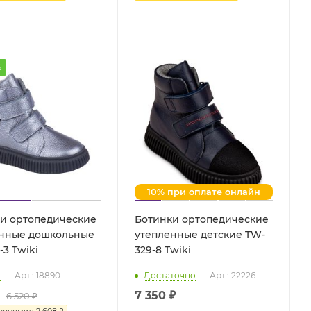
%
10% при оплате онлайн
и ортопедические
Ботинки ортопедические
нные дошкольные
утепленные детские TW-
TW-329-3 Twiki
329-8 Twiki
о
Арт.: 18890
Достаточно
Арт.: 22226
7 350 ₽
6 520 ₽
кономия
2 608 ₽