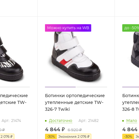
до -50%
Можно купить на WB
до -50
опедические
Ботинки ортопедические
Ботинк
етские TW-
утепленные детские TW-
утепле
326-7 Twiki
326
Арт.: 21474
Достаточно
Арт.: 21482
Мало
4 844 ₽
4 844
0 ₽
6 920 ₽
я
2 076 ₽
-
30
%
Экономия
2 076 ₽
-
30
%
Э