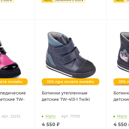
лате онлайн
10% при оплате онлайн
10% 
опедические
Ботинки утепленные
Ботинк
етские TW-
детские TW-413-1 Twiki
Арт.: 22232
Мало
Арт.: 17059
Мало
4 550 ₽
4 550 