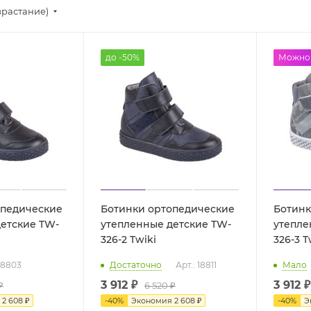
зрастание)
до -50%
до -50
Можно 
опедические
Ботинки ортопедические
Ботинк
етские TW-
утепленные детские TW-
утепле
326-2 Twiki
326
 18803
Достаточно
Арт.: 18811
Мало
3 912 ₽
3 912 ₽
₽
6 520 ₽
я
2 608 ₽
-
40
%
Экономия
2 608 ₽
-
40
%
Э