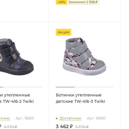
-
40
%
Экономия
2 308 ₽
Акция
и утепленные
Ботинки утепленные
детские TW-416-2 Twiki
детские TW-416-3 Twiki
точно
Арт.: 18655
Достаточно
Арт.: 18660
₽
3 462 ₽
5 770 ₽
5 770 ₽