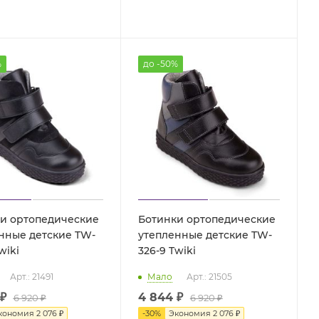
%
до -50%
и ортопедические
Ботинки ортопедические
нные детские TW-
утепленные детские TW-
-8 Twiki
326-9 Twiki
Арт.: 21491
Мало
Арт.: 21505
₽
4 844 ₽
6 920
₽
6 920 ₽
кономия
2 076
₽
-
30
%
Экономия
2 076 ₽