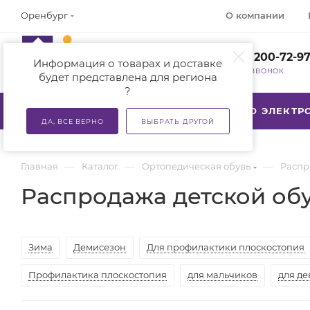
О компании
Оренбург
+7 (800) 200-72-9
Информация о товарах и доставке
ЗАКАЗАТЬ ЗВОНОК
будет представлена для региона
?
КАТАЛОГ
АКЦИИ
ТСР ПО ЭЛЕКТ
ДА, ВСЕ ВЕРНО
ВЫБРАТЬ ДРУГОЙ
—
—
—
Главная
Каталог
Ортопедическая обувь
Распр
Распродажа детской обу
Зима
Демисезон
Для профилактики плоскостопия
Профилактика плоскостопия
для мальчиков
для де