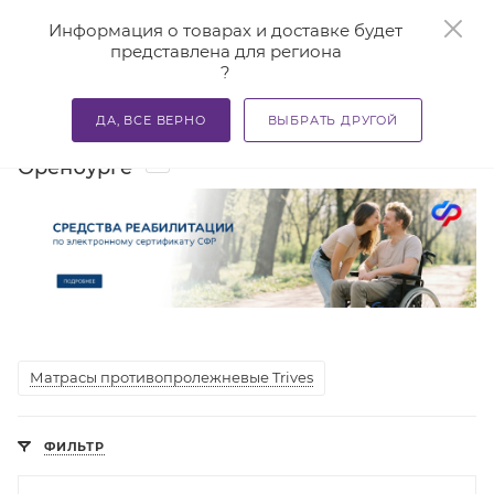
0
Информация о товарах и доставке будет
представлена для региона
?
—
—
—
Главная
Каталог
Средства реабилитации
Матрас
ДА, ВСЕ ВЕРНО
ВЫБРАТЬ ДРУГОЙ
Матрасы противопролежневые в
2
Оренбурге
Матрасы противопролежневые Trives
ФИЛЬТР