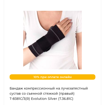
10% при оплате онлайн
Бандаж компрессионный на лучезапястный
сустав со съемной стяжкой (правый)
Т-8381С/3(R) Evolution Silver (Т.36.81С)