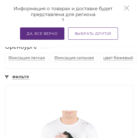
0
Информация о товарах и доставке будет
представлена для региона
?
—
—
—
Главная
Каталог
Бандажи и корсеты
Ортезы и ба
ДА, ВСЕ ВЕРНО
ВЫБРАТЬ ДРУГОЙ
Ортезы на лучезапястный сустав в
21
Оренбурге
Фиксация легкая
Фиксация сильная
цвет бежевый
ФИЛЬТР