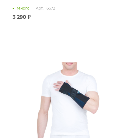
Много
Арт.: 16672
3 290 ₽