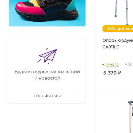
10% при оп
Опоры-ходун
CA811LG
Много
Арт.
Будьте в курсе наших акций
5 370
₽
и новостей
ПОДПИСАТЬСЯ