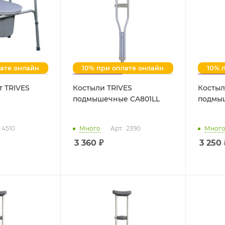
лате онлайн
10% при оплате онлайн
10% 
т TRIVES
Костыли TRIVES
Костыл
подмышечные CA801LL
подмы
: 4510
Много
Арт.: 2390
Мног
3 360
₽
3 250