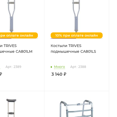
при оплате онлайн
10% при оплате онлайн
и TRIVES
Костыли TRIVES
шечные CA801LM
подмышечные CA801LS
о
Арт.: 2389
Много
Арт.: 2388
₽
3 140
₽