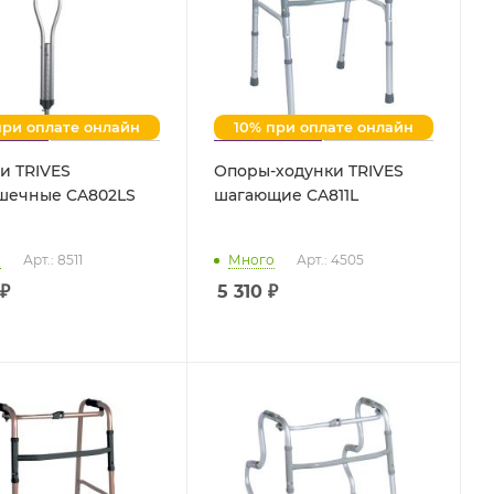
при оплате онлайн
10% при оплате онлайн
и TRIVES
Опоры-ходунки TRIVES
шечные CA802LS
шагающие CA811L
о
Арт.: 8511
Много
Арт.: 4505
₽
5 310
₽