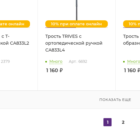
лате онлайн
10% при оплате онлайн
10% 
 с Т-
Трость TRIVES с
Трость 
кой CA833L2
ортопедической ручкой
образн
CA833L4
: 2379
Много
Арт.: 6692
Мног
1 160
₽
1 160
ПОКАЗАТЬ ЕЩЕ
1
2