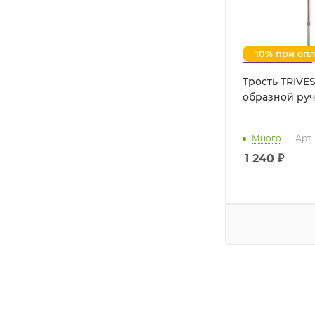
10% при оп
Трость TRIVES
образной руч
Много
Арт.
1 240
₽