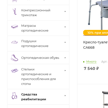
Компрессионный
трикотаж
Матрасы
ортопедические
10% при оп
Подушки
Кресло-туале
ортопедические
CA668
Ортопедическая обувь
Много
Арт.
7 540
₽
Стельки
ортопедические и
приспособления для
стопы
Средства
реабилитации