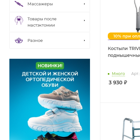
Массажеры
Товары после
мастэктомии
10% при оп
Разное
Костыли TRIV
подмышечные
Много
Арт.
3 930
₽