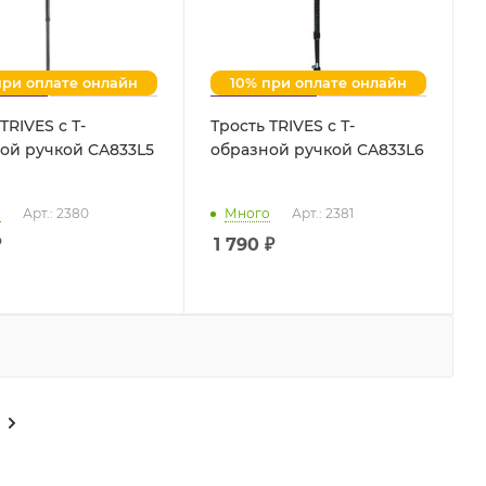
при оплате онлайн
10% при оплате онлайн
TRIVES с Т-
Трость TRIVES с Т-
ой ручкой CA833L5
образной ручкой CA833L6
о
Арт.: 2380
Много
Арт.: 2381
₽
1 790
₽