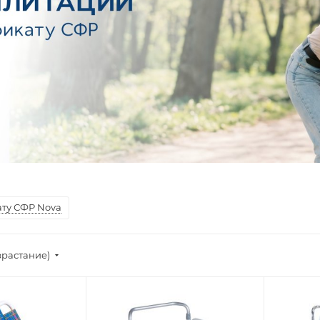
ату СФР Nova
зрастание)