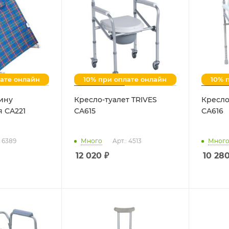
лате онлайн
10% при оплате онлайн
10% 
ину
Кресло-туалет TRIVES
Кресло
 CA221
CA615
CA616
: 6389
Много
Арт.: 4513
Мног
12 020
₽
10 28