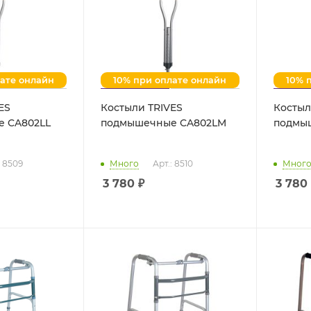
лате онлайн
10% при оплате онлайн
10% 
ES
Костыли TRIVES
Костыл
 CA802LL
подмышечные CA802LM
подмы
: 8509
Много
Арт.: 8510
Мног
3 780
₽
3 780