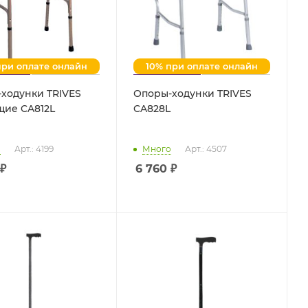
при оплате онлайн
10% при оплате онлайн
ходунки TRIVES
Опоры-ходунки TRIVES
ие CA812L
CA828L
о
Арт.: 4199
Много
Арт.: 4507
₽
6 760
₽