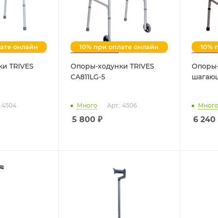
лате онлайн
10% при оплате онлайн
10% 
ки TRIVES
Опоры-ходунки TRIVES
Опоры-
CA811LG-5
шагающ
: 4504
Много
Арт.: 4506
Мног
5 800
₽
6 240