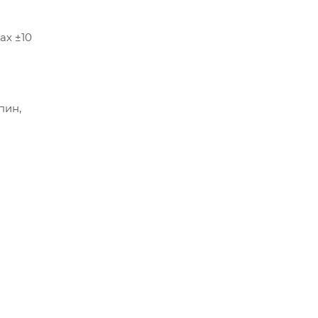
ах ±10
пин,