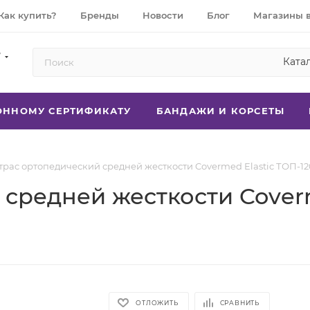
Как купить?
Бренды
Новости
Блог
Магазины 
7
Ката
РОННОМУ СЕРТИФИКАТУ
БАНДАЖИ И КОРСЕТЫ
раc ортопедический средней жесткости Covermed Elastic ТОП-120 
средней жесткости Coverm
ОТЛОЖИТЬ
СРАВНИТЬ