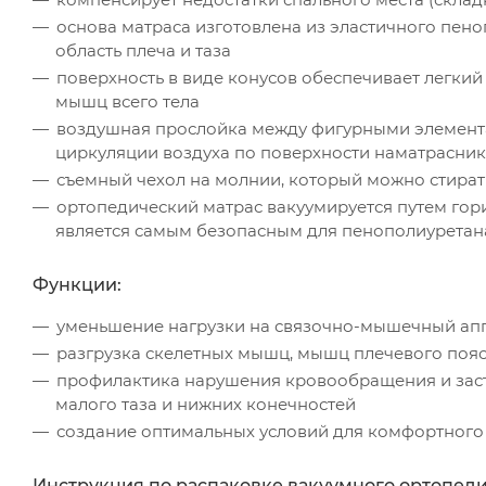
основа матраса изготовлена из эластичного пен
область плеча и таза
поверхность в виде конусов обеспечивает легки
мышц всего тела
воздушная прослойка между фигурными элемента
циркуляции воздуха по поверхности наматрасни
съемный чехол на молнии, который можно стират
ортопедический матрас вакуумируется путем гори
является самым безопасным для пенополиуретан
Функции:
уменьшение нагрузки на связочно-мышечный ап
разгрузка скелетных мышц, мышц плечевого пояса
профилактика нарушения кровообращения и засто
малого таза и нижних конечностей
создание оптимальных условий для комфортного
Инструкция по распаковке вакуумного ортопеди