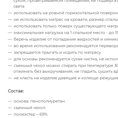
сухом, проветриваемом помещении, не подверга
света
использовать на ровной горизонтальной поверхн
не использовать матрас на кровати, размер спал
использовать только поверх существующего матр
максимальная нагрузка на 1 спальное место - до 15
беречь изделие от попадания жидкостей и химик
во время использования рекомендуется перевора
запрещается прыгать и ходить по матрасу
для основы рекомендуется сухая чистка, не испо
съемный чехол можно стирать при температуре 30
отжимать без выкручивания, не гладить, сушить 
не класть на изделие давящие и колюще-режущи
Состав:
основа: пенополиуретан
съемный чехол:
полиэстер – 69%