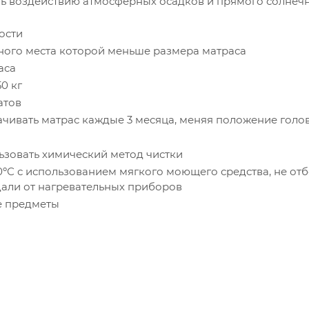
ть воздействию атмосферных осадков и прямого солнеч
ости
ьного места которой меньше размера матраса
аса
0 кг
атов
чивать матрас каждые 3 месяца, меняя положение голо
льзовать химический метод чистки
ºС с использованием мягкого моющего средства, не отб
вдали от нагревательных приборов
е предметы