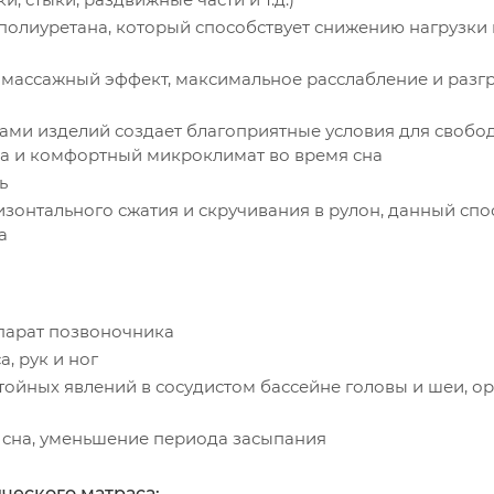
ополиуретана, который способствует снижению нагрузки 
й массажный эффект, максимальное расслабление и разг
ми изделий создает благоприятные условия для свобо
ка и комфортный микроклимат во время сна
ь
зонтального сжатия и скручивания в рулон, данный спо
а
парат позвоночника
, рук и ног
йных явлений в сосудистом бассейне головы и шеи, ор
 сна, уменьшение периода засыпания
ческого матраса: