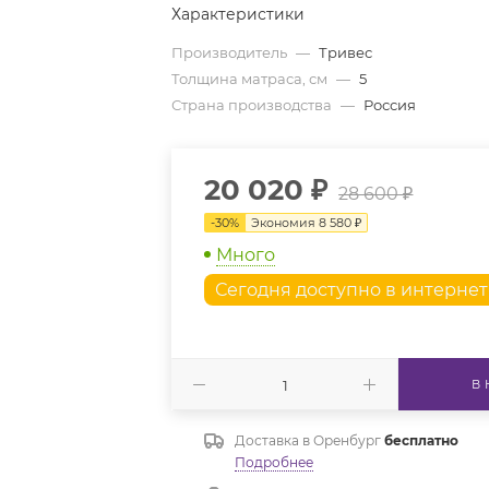
Характеристики
Производитель
—
Тривес
Толщина матраса, см
—
5
Страна производства
—
Россия
20 020
₽
28 600
₽
-
30
%
Экономия
8 580
₽
Много
Сегодня доступно в интерне
В
Доставка в
Оренбург
бесплатно
Подробнее