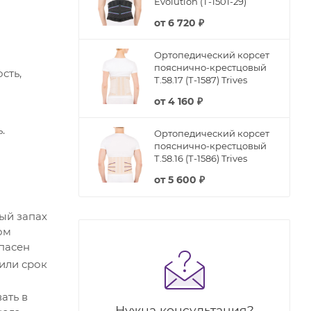
Evolution (Т-1501-29)
от
6 720 ₽
Ортопедический корсет
пояснично-крестцовый
сть,
Т.58.17 (Т-1587) Trives
от
4 160 ₽
.
Ортопедический корсет
пояснично-крестцовый
Т.58.16 (Т-1586) Trives
от
5 600 ₽
ый запах
ом
пасен
 или срок
ать в
Нужна консультация?