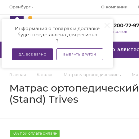
О компании
Оренбург
+7 (800) 200-72-9
Информация о товарах и доставке
ЗАКАЗАТЬ ЗВОНОК
будет представлена для региона
?
КАТАЛОГ
АКЦИИ
ТСР ПО ЭЛЕКТ
ДА, ВСЕ ВЕРНО
ВЫБРАТЬ ДРУГОЙ
—
—
—
Главная
Каталог
Матрасы ортопедические
Мат
Матраc ортопедический 
(Stand) Trives
10% при оплате онлайн