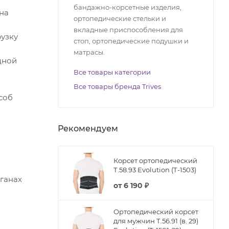
бандажно-корсетные изделия,
на
ортопедические стельки и
вкладные приспособления для
рузку
стоп, ортопедические подушки и
матрасы.
дной
Все товары категории
Все товары бренда Trives
соб
Рекомендуем
Корсет ортопедический
Т.58.93 Evolution (Т-1503)
ганах
от
6 190 ₽
Ортопедический корсет
для мужчин Т.56.91 (в. 29)