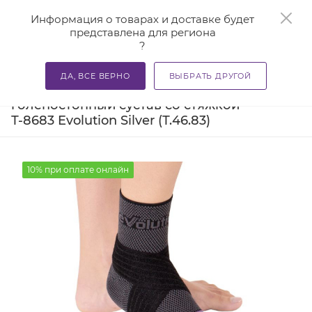
0
Информация о товарах и доставке будет
представлена для региона
?
—
—
—
Главная
Каталог
Бандажи и корсеты
Ортезы и ба
ДА, ВСЕ ВЕРНО
ВЫБРАТЬ ДРУГОЙ
Бандаж компрессионный на
голеностопный сустав со стяжкой
Т-8683 Evolution Silver (Т.46.83)
10% при оплате онлайн