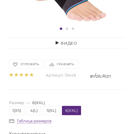
ВИДЕО
ОТЛОЖИТЬ
СРАВНИТЬ
Артикул:
15449
Размер
—
6(XXL)
1(XS)
4(L)
5(XL)
6(XXL)
Таблица размеров