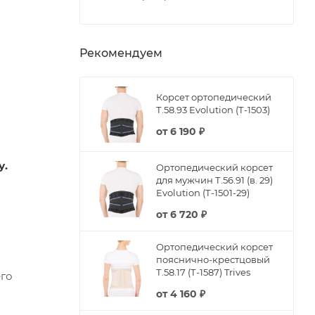
Рекомендуем
Корсет ортопедический
Т.58.93 Evolution (Т-1503)
от
6 190 ₽
у.
Ортопедический корсет
для мужчин Т.56.91 (в. 29)
Evolution (Т-1501-29)
от
6 720 ₽
Ортопедический корсет
пояснично-крестцовый
Т.58.17 (Т-1587) Trives
его
от
4 160 ₽