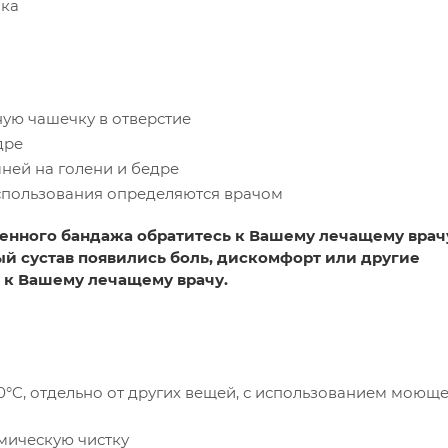
ика
ную чашечку в отверстие
дре
ней на голени и бедре
использования определяются врачом
енного бандажа обратитесь к Вашему лечащему врач
ый сустав появились боль, дискомфорт или другие
 к Вашему лечащему врачу.
0°C, отдельно от других вещей, с использованием моющ
имическую чистку