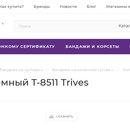
Как купить?
Бренды
Новости
Блог
Магазины 
7
Ката
РОННОМУ СЕРТИФИКАТУ
БАНДАЖИ И КОРСЕТЫ
—
—
 бандажи на суставы
Бандажи на коленный сустав
Кол
ный Т-8511 Trives
СРАВНИТЬ