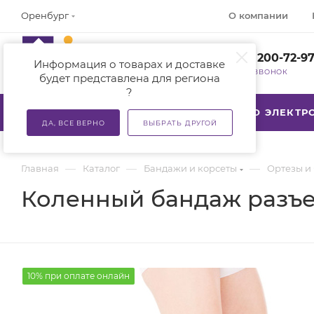
О компании
Оренбург
+7 (800) 200-72-9
Информация о товарах и доставке
ЗАКАЗАТЬ ЗВОНОК
будет представлена для региона
?
КАТАЛОГ
АКЦИИ
ТСР ПО ЭЛЕКТ
ДА, ВСЕ ВЕРНО
ВЫБРАТЬ ДРУГОЙ
—
—
—
Главная
Каталог
Бандажи и корсеты
Ортезы и
Коленный бандаж разъем
10% при оплате онлайн