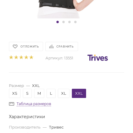
ОТЛОЖИТЬ
СРАВНИТЬ
Артикул:
13551
Размер
—
XXL
XS
S
M
L
XL
XXL
Таблица размеров
Характеристики
Производитель
—
Тривес