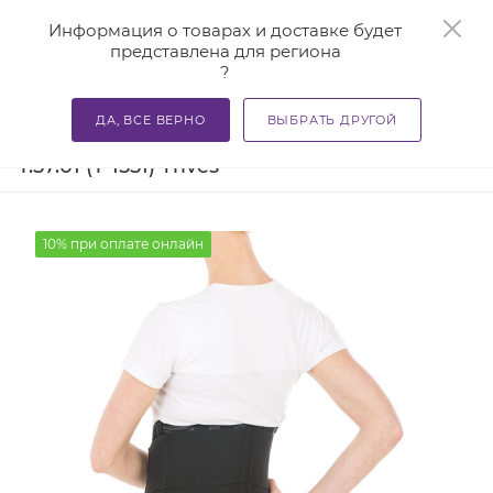
0
Информация о товарах и доставке будет
представлена для региона
?
—
—
—
Главная
Каталог
Бандажи и корсеты
Корсеты орт
ДА, ВСЕ ВЕРНО
ВЫБРАТЬ ДРУГОЙ
Ортопедический корсет поясничный
Т.57.01 (Т-1551) Trives
10% при оплате онлайн